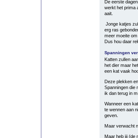
De eerste dagen 
werkt het prima a
aait.
Jonge katjes zul
erg ras gebonden
meer moeite om 
Dus hou daar rek
Spanningen ver
Katten zullen a
het dier maar het
een kat vaak ho
Deze plekken en 
Spanningen die n
ik dan terug in mi
Wanneer een kat 
te wennen aan n
geven.
Maar verwacht nie
Maar heb jij (de 