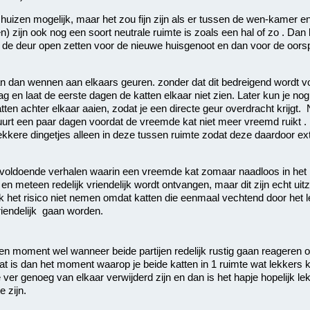
le huizen mogelijk, maar het zou fijn zijn als er tussen de wen-kamer 
n) zijn ook nog een soort neutrale ruimte is zoals een hal of zo . Dan 
t de deur open zetten voor de nieuwe huisgenoot en dan voor de oorsp
n dan wennen aan elkaars geuren. zonder dat dit bedreigend wordt v
g en laat de eerste dagen de katten elkaar niet zien. Later kun je no
ten achter elkaar aaien, zodat je een directe geur overdracht krijgt. 
urt een paar dagen voordat de vreemde kat niet meer vreemd ruikt .
lekkere dingetjes alleen in deze tussen ruimte zodat deze daardoor ext
er voldoende verhalen waarin een vreemde kat zomaar naadloos in het
en meteen redelijk vriendelijk wordt ontvangen, maar dit zijn echt uit
ik het risico niet nemen omdat katten die eenmaal vechtend door het le
vriendelijk gaan worden.
en moment wel wanneer beide partijen redelijk rustig gaan reageren o
t is dan het moment waarop je beide katten in 1 ruimte wat lekkers 
e ver genoeg van elkaar verwijderd zijn en dan is het hapje hopelijk 
 zijn.