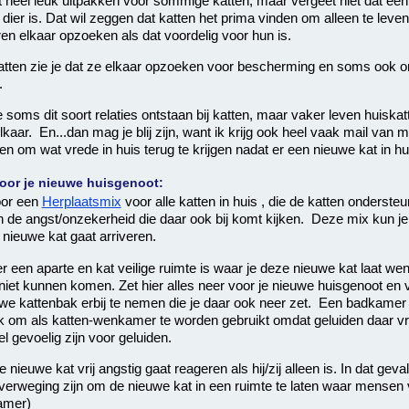
 heel leuk uitpakken voor sommige katten, maar vergeet niet dat een
 dier is. Dat wil zeggen dat katten het prima vinden om alleen te leven
ren elkaar opzoeken als dat voordelig voor hun is.
 katten zie je dat ze elkaar opzoeken voor bescherming en soms ook 
.
e soms dit soort relaties ontstaan bij katten, maar vaker leven huiska
kaar. En...dan mag je blij zijn, want ik krijg ook heel vaak mail van 
n om wat vrede in huis terug te krijgen nadat er een nieuwe kat in h
oor je nieuwe huisgenoot:
oor een
Herplaatsmix
voor alle katten in huis , die de katten ondersteunt
 de angst/onzekerheid die daar ook bij komt kijken. Deze mix kun 
 nieuwe kat gaat arriveren.
er een aparte en kat veilige ruimte is waar je deze nieuwe kat laat w
 niet kunnen komen. Zet hier alles neer voor je nieuwe huisgenoot en 
we kattenbak erbij te nemen die je daar ook neer zet. Een badkamer i
ek om als katten-wenkamer te worden gebruikt omdat geluiden daar vri
l gevoelig zijn voor geluiden.
e nieuwe kat vrij angstig gaat reageren als hij/zij alleen is. In dat geva
erweging zijn om de nieuwe kat in een ruimte te laten waar mensen v
amer)