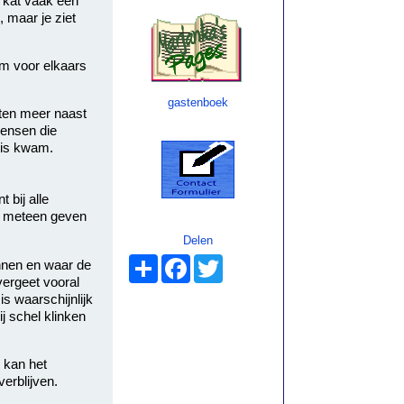
 kat vaak een
, maar je ziet
om voor elkaars
gastenboek
tten meer naast
mensen die
uis kwam.
 bij alle
je meteen geven
Delen
Share
Facebook
Twitter
ennen en waar de
vergeet vooral
s waarschijnlijk
j schel klinken
l kan het
erblijven.