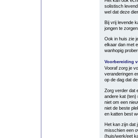
Het kan ook echt
solistisch levend
wel dat deze die
Bij vrij levende
jongen te zorgen
Ook in huis zie j
elkaar dan met el
wanhopig probere
Voorbereiding v
Vooraf zorg je v
veranderingen en
op de dag dat de
Zorg verder dat 
andere kat (ten)
niet om een nieu
niet de beste pl
en katten best we
Het kan zijn dat j
misschien een ov
(huis/werk/eet k