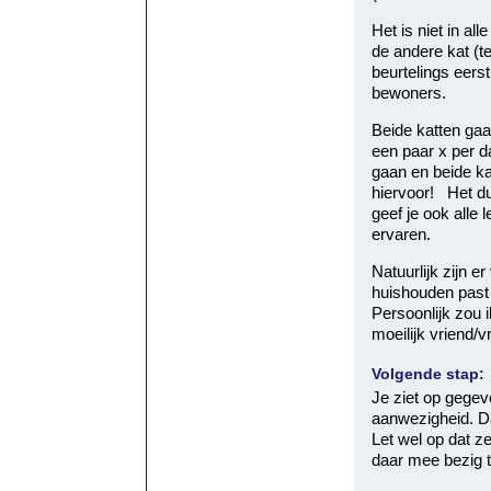
Het is niet in al
de andere kat (te
beurtelings eers
bewoners.
Beide katten gaa
een paar x per da
gaan en beide kat
hiervoor! Het du
geef je ook alle 
ervaren.
Natuurlijk zijn 
huishouden past 
Persoonlijk zou 
moeilijk vriend/
Volgende stap:
Je ziet op gegev
aanwezigheid. Da
Let wel op dat z
daar mee bezig te