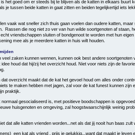
is het goed om er steeds bij te blijven als de katten in elkaars buur
ls je tussen beide katten in gaat zitten en beiden tegelijkertijd iets lek
len vaak wat sneller zich thuis gaan voelen dan oudere katten, maar
. Rassen die nog niet zo ver van hun wilde soortgenoten af staan, 
echt vriendschappen sluiten of bondgenoot te worden met hun eigen 
ening mee als je meerdere katten in huis wilt houden.
mijden
an veel zaken kunnen wennen, kunnen ook best andere soortgenoten 
 idee houd dat hij/zij het overzicht houd. Niet voor niets zijn de favori
og.
dat overzicht maakt dat de kat het gevoel houd om alles onder contr
iets te maken hebben met jagen, zal voor de kat funest kunnen zijn e
jn praktijk.
normaal gesocialiseerd is, met positieve boodschappen is opgevoed, 
ieuwe huisgenoten en omgeving, zal hoogstwaarschijnlijk weinig pro
t dat alle katten vrienden worden...net als dat jij nooit hun baas zult
mens) een kat als vriend , prijs je gelukkig...want dat maakt je leven 