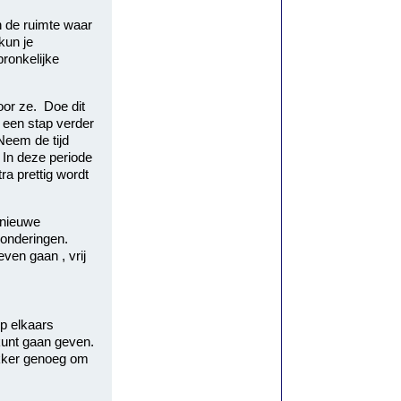
en de ruimte waar
kun je
ronkelijke
oor ze. Doe dit
g een stap verder
Neem de tijd
 In deze periode
ra prettig wordt
 nieuwe
zonderingen.
ven gaan , vrij
p elkaars
kunt gaan geven.
lekker genoeg om